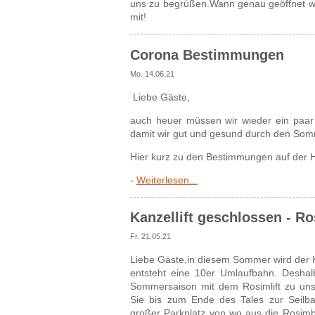
uns zu begrüßen.Wann genau geöffnet wir
mit!
Corona Bestimmungen
Mo. 14.06.21
Liebe Gäste,
auch heuer müssen wir wieder ein paar 
damit wir gut und gesund durch den S
Hier kurz zu den Bestimmungen auf der H
-
Weiterlesen...
Kanzellift geschlossen - Ro
Fr. 21.05.21
Liebe Gäste,in diesem Sommer wird der K
entsteht eine 10er Umlaufbahn. Deshal
Sommersaison mit dem Rosimlift zu un
Sie bis zum Ende des Tales zur Seilbah
großer Parkplatz von wo aus die Rosimba