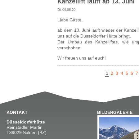
Kanzellift läuft ab 13. Juni
Di. 09.06.20
Liebe Gäste,
ab dem 13. Juni läuft wieder der Kanzel
uns auf die Düsseldorfer Hütte bringt.
Der Umbau des Kanzelliftes, wie ursp
verschoben.
Wir freuen uns auf euch!
1
2
3
4
5
6
7
KONTAKT
BILDERGALERIE
Düsseldorferhütte
Reinstadler Martin
I-39029 Sulden (BZ)