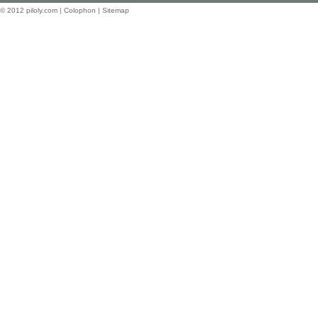
© 2012
piloly.com
|
Colophon
|
Sitemap