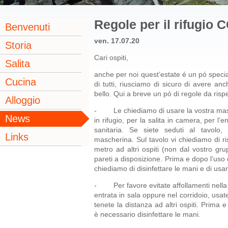
Regole per il rifugio 
Benvenuti
ven. 17.07.20
Storia
Cari ospiti,
Salita
anche per noi quest’estate é un pó specia
Cucina
di tutti, riusciamo di sicuro di avere an
bello. Qui a breve un pó di regole da rispe
Alloggio
- Le chiediamo di usare la vostra mas
News
in rifugio, per la salita in camera, per l’e
sanitaria. Se siete seduti al tavolo,
Links
mascherina. Sul tavolo vi chiediamo di ri
metro ad altri ospiti (non dal vostro gr
pareti a disposizione. Prima e dopo l’uso d
chiediamo di disinfettare le mani e di usa
- Per favore evitate affollamenti nella z
entrata in sala oppure nel corridoio, usa
tenete la distanza ad altri ospiti. Prima e
è necessario disinfettare le mani.