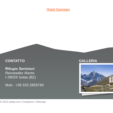
Hotel Gampen
CONTATTO
GALLERIA
Rifugio Serristori
Reinstadler Martin
I-39029 Solda (BZ)
Mob.: +39 333 2859740
© 2012
piloly.com
|
Colophon
|
Sitemap