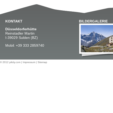
KONTAKT
BILDERGALERIE
Düsseldorferhütte
Reinstadler Martin
I-39029 Sulden (BZ)
Mobil: +39 333 2859740
© 2012
piloly.com
|
Impressum
|
Sitemap