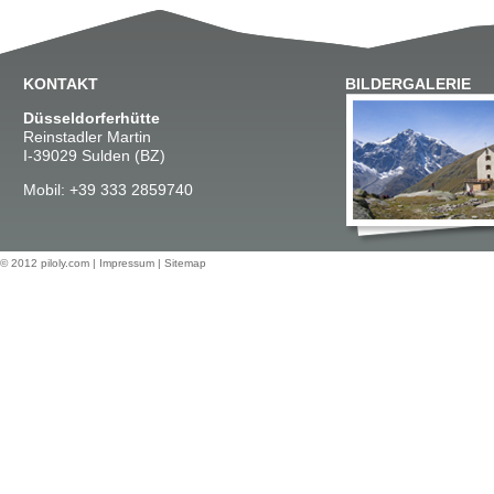
KONTAKT
BILDERGALERIE
Düsseldorferhütte
Reinstadler Martin
I-39029 Sulden (BZ)
Mobil: +39 333 2859740
© 2012
piloly.com
|
Impressum
|
Sitemap